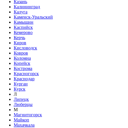
Казань
Калининград
Калуга
Каменск-Уральский
Камышин
Каспийск
Кемерово
Керчь
Киров
Кисловодск
Ковров
Коломна
Копейск
Кострома
Красногорск
Краснодар
Курган
Курск
Л
Липецк
Люберцы
М
Магнитогорск
Майкоп
Махачкала