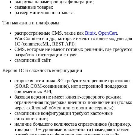
выгрузка параметров для фильтрации;
связанные товары;
размер минимального заказа.
Тип магазина и платформы:
распространеные CMS, такие как
Bitrix
,
OpenCart
,
WooCommerce и др., которые имеют готовые модули для
1С (commerceML, REST API);
CMS, которые не имеют готовых решений, где требуется
разработка интеграции с нуля;
самописный сайт.
Версия 1С и сложность конфигурации
старые версии ниже 8:2 требуют устаревшие протоколы
(SOAP, COM-соединение), нет встроенной поддержки
современных API;
базовая версия не имеет клиент-серверного режима,
ограниченная поддержка внешних подключений (только
через файловый обмен или сторонние сервисы);
самописные конфигурации требуют кастомные
синхронизации;
наличие большого количества справочников (например,
товары с 10+ уровнями вложенности) замедляют обмен
и требует сложных фильтров для выгрузки на сайт.