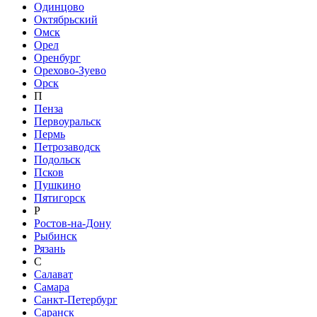
Одинцово
Октябрьский
Омск
Орел
Оренбург
Орехово-Зуево
Орск
П
Пенза
Первоуральск
Пермь
Петрозаводск
Подольск
Псков
Пушкино
Пятигорск
Р
Ростов-на-Дону
Рыбинск
Рязань
С
Салават
Самара
Санкт-Петербург
Саранск