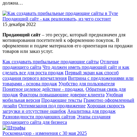
должна…
Продающий сайт - как реализовать, из чего состоит
15 декабря 2022
Продающий сайт
– это ресурс, который предназначен для
мотивирования посетителей к оформлению покупок. В
оформлении и подаче материалов его ориентация на продажи
товаров или заказ услуг.
Как создавать прибыльные продающие сайты
Отличия
продающего сайта
Что должен иметь продающий сайт и как
сделать все для роста продаж
Первый экран как способ
создания первого впечатления
Витрина с предложениями или
товарами - основа продаж
Удобство для пользователя
Понятное целевое действие - продажи.
Обратная связь для
продаж
Факторы повышающие доверие клиента
Удобная
мобильная версия
Продающие тексты
Грамотно оформленный
дизайн
Оптимизация под продвижение
Хорошая скорость
загрузки и отсутствие ошибок
Аналитика для продаж
Разновидности продающих сайтов
Этапы создания
продающего сайта для бизнеса
Роскомнадзор - изменения с 30 мая 2025