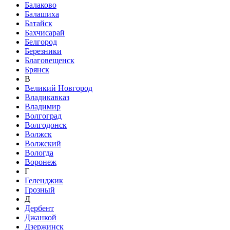
Балаково
Балашиха
Батайск
Бахчисарай
Белгород
Березники
Благовещенск
Брянск
В
Великий Новгород
Владикавказ
Владимир
Волгоград
Волгодонск
Волжск
Волжский
Вологда
Воронеж
Г
Геленджик
Грозный
Д
Дербент
Джанкой
Дзержинск