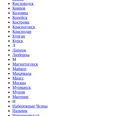
Кисловодск
Ковров
Коломна
Копейск
Кострома
Красногорск
Краснодар
Курган
Курск
Л
Липецк
Люберцы
М
Магнитогорск
Майкоп
Махачкала
Миасс
Москва
Мурманск
Муром
Мытищи
Н
Набережные Челны
Нальчик
Невинномысск