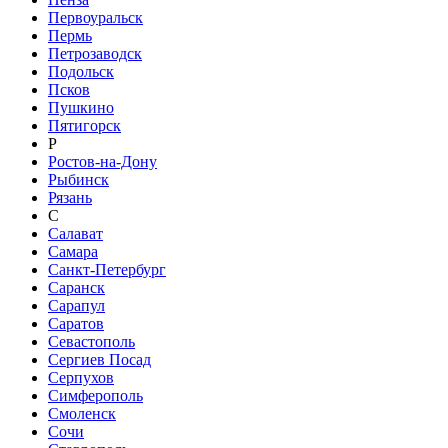
Первоуральск
Пермь
Петрозаводск
Подольск
Псков
Пушкино
Пятигорск
Р
Ростов-на-Дону
Рыбинск
Рязань
С
Салават
Самара
Санкт-Петербург
Саранск
Сарапул
Саратов
Севастополь
Сергиев Посад
Серпухов
Симферополь
Смоленск
Сочи