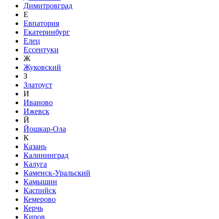
Димитровград
Е
Евпатория
Екатеринбург
Елец
Ессентуки
Ж
Жуковский
З
Златоуст
И
Иваново
Ижевск
Й
Йошкар-Ола
К
Казань
Калининград
Калуга
Каменск-Уральский
Камышин
Каспийск
Кемерово
Керчь
Киров