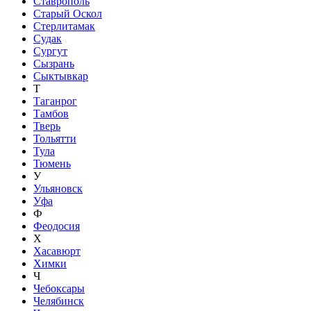
Ставрополь
Старый Оскол
Стерлитамак
Судак
Сургут
Сызрань
Сыктывкар
Т
Таганрог
Тамбов
Тверь
Тольятти
Тула
Тюмень
У
Ульяновск
Уфа
Ф
Феодосия
Х
Хасавюрт
Химки
Ч
Чебоксары
Челябинск