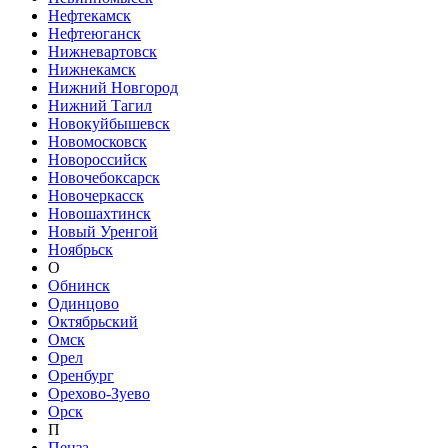
Нефтекамск
Нефтеюганск
Нижневартовск
Нижнекамск
Нижний Новгород
Нижний Тагил
Новокуйбышевск
Новомосковск
Новороссийск
Новочебоксарск
Новочеркасск
Новошахтинск
Новый Уренгой
Ноябрьск
О
Обнинск
Одинцово
Октябрьский
Омск
Орел
Оренбург
Орехово-Зуево
Орск
П
Пенза