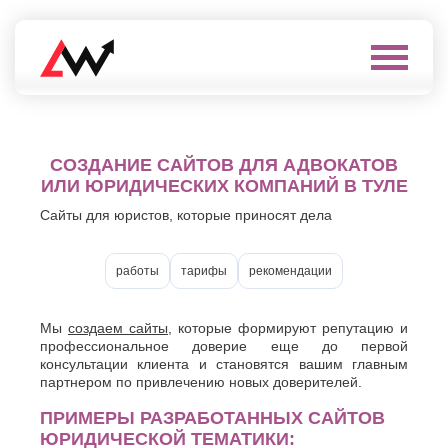
Выберите
город
Нефтеюганск
А
СОЗДАНИЕ САЙТОВ ДЛЯ АДВОКАТОВ
Нижневартовск
Нижнекамск
ИЛИ ЮРИДИЧЕСКИХ КОМПАНИЙ В ТУЛЕ
Алушта
Нижний
Альметьевск
Сайты для юристов, которые приносят дела
Новгород
Анапа
Нижний
Арзамас
Тагил
Армавир
работы
тарифы
рекомендации
Новокуйбышевск
Архангельск
Новомосковск
Астрахань
Новороссийск
Мы
создаем сайты
, которые формируют репутацию и
Б
Новочебоксарск
профессиональное доверие еще до первой
Новочеркасск
консультации клиента и становятся вашим главным
Балаково
Новошахтинск
партнером по привлечению новых доверителей.
Балашиха
Новый
Батайск
Уренгой
ПРИМЕРЫ РАЗРАБОТАННЫХ САЙТОВ
Бахчисарай
Ноябрьск
ЮРИДИЧЕСКОЙ ТЕМАТИКИ:
Белгород