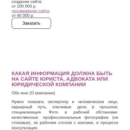
создание сайта:
Хасавюрт
Липецк
от
100 000 р.
Химки
Люберцы
продвижение сайта
:
от
40 000 р.
Ч
М
Заказать
Чебоксары
Магнитогорск
Челябинск
Майкоп
Череповец
Махачкала
Черкесск
Миасс
Москва
Ш
Мурманск
Шахты
Муром
Мытищи
Э
КАКАЯ ИНФОРМАЦИЯ ДОЛЖНА БЫТЬ
Н
Электросталь
НА САЙТЕ ЮРИСТА, АДВОКАТА ИЛИ
Энгельс
Набережные
ЮРИДИЧЕСКОЙ КОМПАНИИ
Челны
Я
Обо мне (О компании)
Нальчик
Ялта
Невинномысск
Нужно показать экспертизу и человеческое лицо,
Ярославль
Нефтекамск
карьерный путь, ключевые дела в прошлом,
специализация. Фото в рабочей обстановке:
качественные, профессиональные фотографии (не
стоковые), за рабочим столом с книгами, в процессе
консультации.