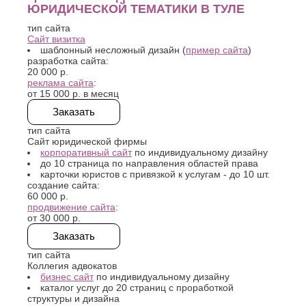
услуги
- крымский
поддержка бизнеса
ЮРИДИЧЕСКОЙ ТЕМАТИКИ В ТУЛЕ
К
Стерлитамак
консалтинговый центр
Судак
тип сайта
Казань
Сайт визитка
Сургут
Калининград
шаблонный несложный дизайн (
пример сайта
)
Сызрань
Калуга
разработка сайта:
Сыктывкар
Каменск-
20 000 р.
Уральский
реклама сайта
:
Т
от
15 000 р. в месяц
Камышин
Таганрог
Каспийск
Заказать
Тамбов
Кемерово
тип сайта
Тверь
Керчь
Сайт юридической фирмы
Тольятти
Киров
корпоративный сайт
по индивидуальному дизайну
Тула
до 10 страница по направления областей права
Кисловодск
карточки юристов с привязкой к услугам - до 10 шт.
Тюмень
Ковров
создание сайта:
Коломна
У
60 000 р.
Копейск
продвижение сайта
:
Ульяновск
от
30 000 р.
Кострома
Уфа
Красногорск
Заказать
Краснодар
Ф
тип сайта
Курган
Коллегия адвокатов
Феодосия
Курск
бизнес сайт
по индивидуальному дизайну
каталог услуг до 20 страниц с проработкой
Х
Л
структуры и дизайна