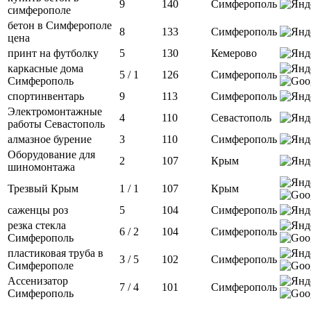
9
140
Симферополь
симферополе
бетон в Симферополе
8
133
Симферополь
цена
принт на футболку
5
130
Кемерово
каркасные дома
5 / 1
126
Симферополь
Симферополь
спортинвентарь
9
113
Симферополь
Электромонтажные
4
110
Севастополь
работы Севастополь
алмазное бурение
3
110
Симферополь
Оборудование для
2
107
Крым
шиномонтажа
Трезвый Крым
1 / 1
107
Крым
саженцы роз
5
104
Симферополь
резка стекла
6 / 2
104
Симферополь
Симферополь
пластиковая труба в
3 / 5
102
Симферополь
Симферополе
Ассенизатор
7 / 4
101
Симферополь
Симферополь