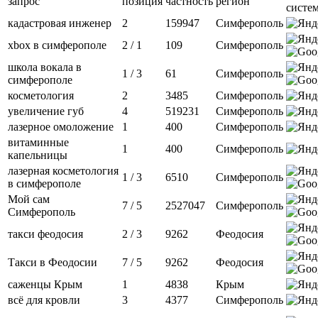
запрос
позиция
частность
регион
систе
кадастровая инженер
2
159947
Симферополь
xbox в симферополе
2 / 1
109
Симферополь
школа вокала в
1 / 3
61
Симферополь
симферополе
косметология
2
3485
Симферополь
увеличение губ
4
519231
Симферополь
лазерное омоложение
1
400
Симферополь
витаминные
1
400
Симферополь
капельницы
лазерная косметология
1 / 3
6510
Симферополь
в симферополе
Мой сам
7 / 5
2527047
Симферополь
Симферополь
такси феодосия
2 / 3
9262
Феодосия
Такси в Феодосии
7 / 5
9262
Феодосия
саженцы Крым
1
4838
Крым
всё для кровли
3
4377
Симферополь