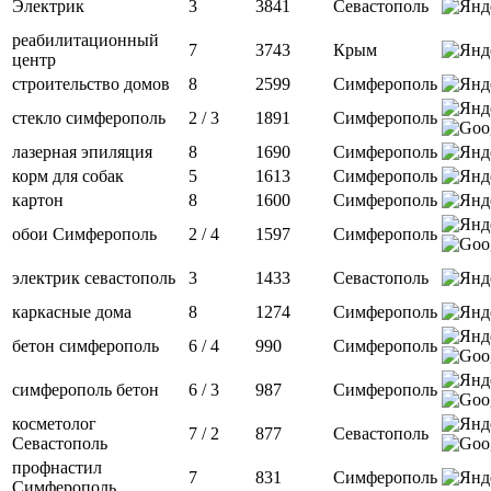
Электрик
3
3841
Севастополь
реабилитационный
7
3743
Крым
центр
строительство домов
8
2599
Симферополь
стекло симферополь
2 / 3
1891
Симферополь
лазерная эпиляция
8
1690
Симферополь
корм для собак
5
1613
Симферополь
картон
8
1600
Симферополь
обои Симферополь
2 / 4
1597
Симферополь
электрик севастополь
3
1433
Севастополь
каркасные дома
8
1274
Симферополь
бетон симферополь
6 / 4
990
Симферополь
симферополь бетон
6 / 3
987
Симферополь
косметолог
7 / 2
877
Севастополь
Севастополь
профнастил
7
831
Симферополь
Симферополь