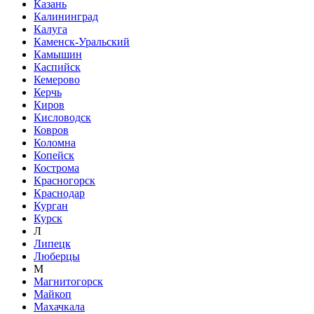
Казань
Калининград
Калуга
Каменск-Уральский
Камышин
Каспийск
Кемерово
Керчь
Киров
Кисловодск
Ковров
Коломна
Копейск
Кострома
Красногорск
Краснодар
Курган
Курск
Л
Липецк
Люберцы
М
Магнитогорск
Майкоп
Махачкала