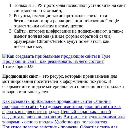
Только HTTPS-протоколы позволяют установить на сайт
системы оплаты онлайн;
Ресурсы, имеющие такие протоколы считаются
безопасными и при ранжировании поисковик Google
отдает таким сайтам преимущество;
Сайты, которые шифрование не поддерживают, а также
имеют поля ввода (в виде формы обратной связи),
браузерами Chrome/Firefox будут помечаться, как
небезопасные;
Продающий сайт - как реализовать, из чего состоит
15 декабря 2022
Продающий сайт
– это ресурс, который предназначен для
мотивирования посетителей к оформлению покупок. В
оформлении и подаче материалов его ориентация на продажи
товаров или заказ услуг.
Как создавать прибыльные продающие сайты
Отличия
продающего сайта
Что должен иметь продающий сайт и как
сделать все для роста продаж
Первый экран как способ
создания первого впечатления
Витрина с предложениями или
товарами - основа продаж
Удобство для пользователя
Понятное целевое действие - продажи.
Обратная связь для