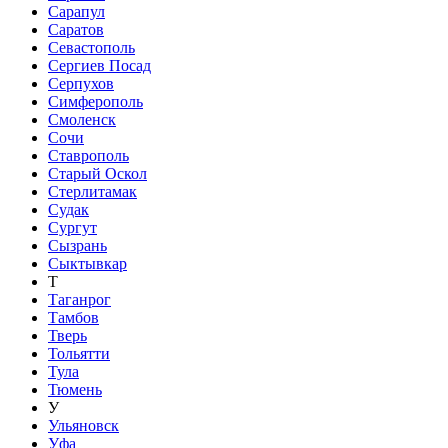
Сарапул
Саратов
Севастополь
Сергиев Посад
Серпухов
Симферополь
Смоленск
Сочи
Ставрополь
Старый Оскол
Стерлитамак
Судак
Сургут
Сызрань
Сыктывкар
Т
Таганрог
Тамбов
Тверь
Тольятти
Тула
Тюмень
У
Ульяновск
Уфа