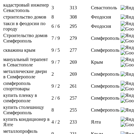
кадастровый инженер
3
313
Севастополь
Севастополь
строительство домов
8
308
Феодосия
такси в феодосии по
6 / 6
295
Феодосия
городу
Строительство домов
7 / 9
279
Симферополь
Симферополь
скважина крым
9 / 5
277
Симферополь
мануальный терапевт
9 / 7
269
Крым
в Севастополе
металлические двери
2
269
Симферополь
в Симферополе
симферополь
9 / 2
261
Симферополь
спорттовары
купить пленку в
2 / 6
257
Симферополь
симферополе
купить столешницу
8
255
Симферополь
Симферополь
купить кондиционер в
4 / 2
233
Ялта
Ялте
металлопрофиль
9
231
Крым