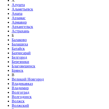
А
Алушта
Альметьевск
Анапа
Арзамас
Армавир
Архангельск
Астрахань
Б
Балаково
Балашиха
Батайск
Бахчисарай
Белгород
Березники
Благовещенск
Брянск
В
Великий Новгород
Владикавказ
Владимир
Волгоград
Волгодонск
Волжск
Волжский