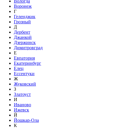
Вологда
Воронеж
Г
Геленджик
Грозный
Д
Дербент
Джанкой
Дзержинск
Димитровград
Е
Евпатория
Екатеринбург
Елец
Ессентуки
Ж
Жуковский
З
Златоуст
И
Иваново
Ижевск
Й
Йошкар-Ола
К