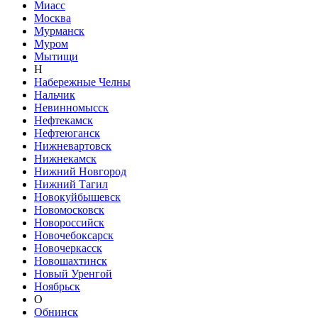
Миасс
Москва
Мурманск
Муром
Мытищи
Н
Набережные Челны
Нальчик
Невинномысск
Нефтекамск
Нефтеюганск
Нижневартовск
Нижнекамск
Нижний Новгород
Нижний Тагил
Новокуйбышевск
Новомосковск
Новороссийск
Новочебоксарск
Новочеркасск
Новошахтинск
Новый Уренгой
Ноябрьск
О
Обнинск