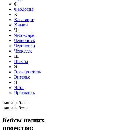
Ф
Феодосия
Х
Хасавюрт
Химки
Ч
Чебоксары
Челябинск
Череповец
Черкесск
Ш
Шахты
Э
Электросталь
Энгельс
Я
Ялта
Ярославль
наши работы
наши работы
Кейсы
наших
проектов: