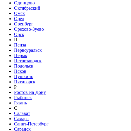
Одинцово
Октябрьский
Омск
Орел
Оренбург
Орехово-Зуево
Орск
П
Пенза
Первоуральск
Пермь
Петрозаводск
Подольск
Псков
Пушкино
Пятигорск
Р
Ростов-на-Дону
Рыбинск
Рязань
С
Салават
Самара
Санкт-Петербург
Саранск