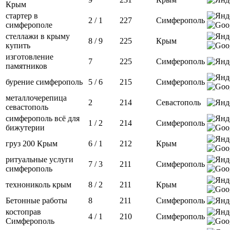
Крым
стартер в
2 / 1
227
Симферополь
симферополе
стеллажи в крыму
8 / 9
225
Крым
купить
изготовление
7
225
Симферополь
памятников
бурение симферополь
5 / 6
215
Симферополь
металлочерепица
2
214
Севастополь
севастополь
симферополь всё для
1 / 2
214
Симферополь
бижутерии
груз 200 Крым
6 / 1
212
Крым
ритуальные услуги
7 / 3
211
Симферополь
симферополь
технониколь крым
8 / 2
211
Крым
Бетонные работы
8
211
Симферополь
костоправ
4 / 1
210
Симферополь
Симферополь