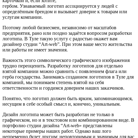
карточкой и, если хотите,
гербом. Узнаваемый логотип ассоциируется у людей с
определённым брендом и вызывает доверие к товарам или
услугам компании.
Поэтому любой бизнесмен, независимо от масштабов
предприятия, рано или поздно задаётся вопросом разработки
логотипа. В Туле такую услугу с радостью окажет вам
дизайнер студии “Art-web”. При этом ваше место жительства
или работы не имеет значения.
Важность этого символического графического изображения
трудно переоценить. Разработку логотипов для отдельно
взятой компании можно сравнить с появлением флага или
герба государства. Занимаясь созданием логотипов в Туле для
компаний, мы понимаем степень взятой на себя
ответственности и гордимся доверием наших заказчиков.
Понятно, что логотип должен быть ярким, запоминающимся,
несущим в себе особый смысл и, конечно, уникальным.
Дизайн логотипа может быть разработан не только в
графическом, но и в текстовом или комбинированном виде. В
портфолио студии дизайна “Art-web» представлены
некоторые примеры наших работ. Однако ваш лого
непременно будет другим: неповторимым и значимым для вас