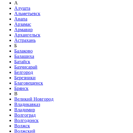
А
Алушта
Альметьевск
Анапа
Арзамас
Армавир
Архангельск
Астрахань
Б
Балаково
Балашиха
Батайск
Бахчисарай
Белгород
Березники
Благовещенск
Брянск
В
Великий Новгород
Владикавказ
Владимир
Волгоград
Волгодонск
Волжск
Волжский