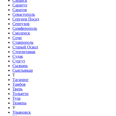
Саранск
Сарапул
Саратов
Севастополь
Сергиев Посад
Серпухов
Симферополь
Смоленск
Сочи
Ставрополь
Старый Оскол
Стерлитамак
Судак
Сургут
Сызрань
Сыктывкар
Т
Таганрог
Тамбов
Тверь
Тольятти
Тула
Тюмень
У
Ульяновск