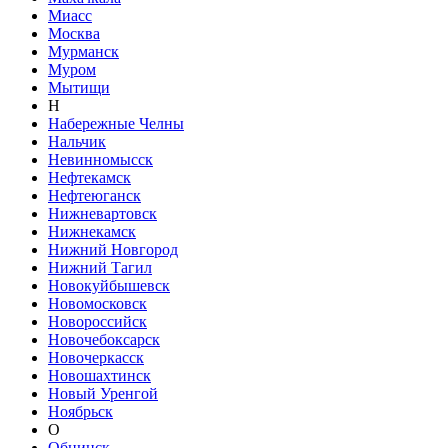
Миасс
Москва
Мурманск
Муром
Мытищи
Н
Набережные Челны
Нальчик
Невинномысск
Нефтекамск
Нефтеюганск
Нижневартовск
Нижнекамск
Нижний Новгород
Нижний Тагил
Новокуйбышевск
Новомосковск
Новороссийск
Новочебоксарск
Новочеркасск
Новошахтинск
Новый Уренгой
Ноябрьск
О
Обнинск