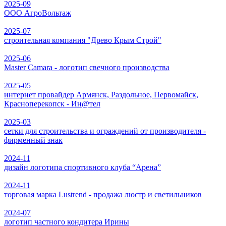
2025-09
ООО АгроВольтаж
2025-07
строительная компания "Древо Крым Строй"
2025-06
Master Camara - логотип свечного производства
2025-05
интернет провайдер Армянск, Раздольное, Первомайск,
Красноперекопск - Ин@тел
2025-03
сетки для строительства и ограждений от производителя -
фирменный знак
2024-11
дизайн логотипа спортивного клуба “Арена”
2024-11
торговая марка Lustrend - продажа люстр и светильников
2024-07
логотип частного кондитера Ирины