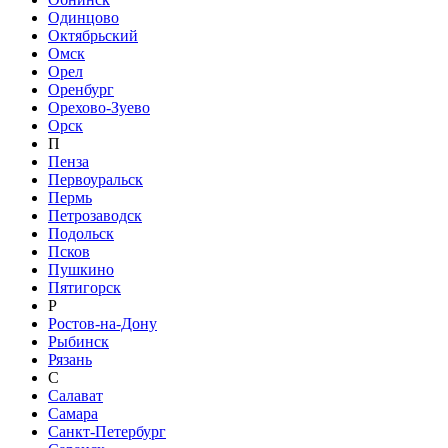
Одинцово
Октябрьский
Омск
Орел
Оренбург
Орехово-Зуево
Орск
П
Пенза
Первоуральск
Пермь
Петрозаводск
Подольск
Псков
Пушкино
Пятигорск
Р
Ростов-на-Дону
Рыбинск
Рязань
С
Салават
Самара
Санкт-Петербург