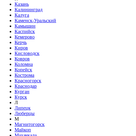
Казань
Калининград
Калуга
Каменск-Уральский
Камышин
Каспийск
Кемерово
Керчь
Киров
Кисловодск
Ковров
Коломна
Копейск
Кострома
Красногорск
Краснодар
Курган
Курск
Л
Липецк
Люберцы
М
Магнитогорск
Майкоп
Махачкала