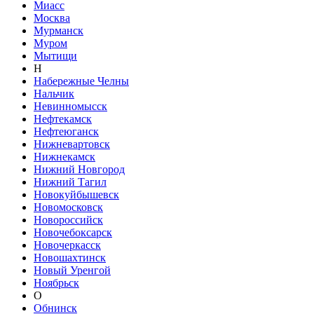
Миасс
Москва
Мурманск
Муром
Мытищи
Н
Набережные Челны
Нальчик
Невинномысск
Нефтекамск
Нефтеюганск
Нижневартовск
Нижнекамск
Нижний Новгород
Нижний Тагил
Новокуйбышевск
Новомосковск
Новороссийск
Новочебоксарск
Новочеркасск
Новошахтинск
Новый Уренгой
Ноябрьск
О
Обнинск