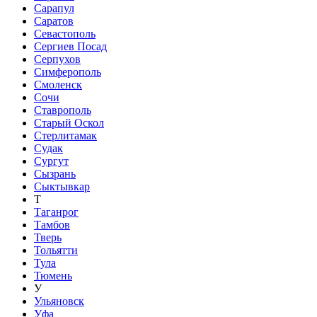
Сарапул
Саратов
Севастополь
Сергиев Посад
Серпухов
Симферополь
Смоленск
Сочи
Ставрополь
Старый Оскол
Стерлитамак
Судак
Сургут
Сызрань
Сыктывкар
Т
Таганрог
Тамбов
Тверь
Тольятти
Тула
Тюмень
У
Ульяновск
Уфа