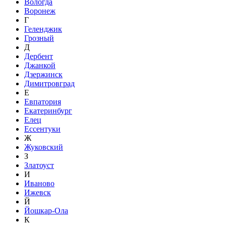
Вологда
Воронеж
Г
Геленджик
Грозный
Д
Дербент
Джанкой
Дзержинск
Димитровград
Е
Евпатория
Екатеринбург
Елец
Ессентуки
Ж
Жуковский
З
Златоуст
И
Иваново
Ижевск
Й
Йошкар-Ола
К