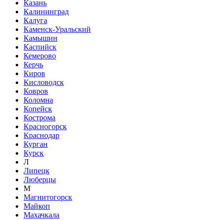
Казань
Калининград
Калуга
Каменск-Уральский
Камышин
Каспийск
Кемерово
Керчь
Киров
Кисловодск
Ковров
Коломна
Копейск
Кострома
Красногорск
Краснодар
Курган
Курск
Л
Липецк
Люберцы
М
Магнитогорск
Майкоп
Махачкала