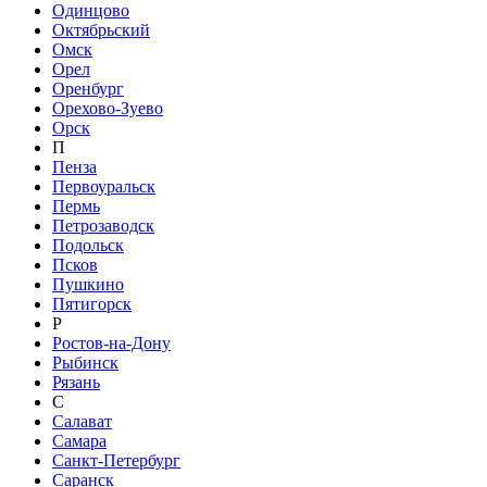
Одинцово
Октябрьский
Омск
Орел
Оренбург
Орехово-Зуево
Орск
П
Пенза
Первоуральск
Пермь
Петрозаводск
Подольск
Псков
Пушкино
Пятигорск
Р
Ростов-на-Дону
Рыбинск
Рязань
С
Салават
Самара
Санкт-Петербург
Саранск