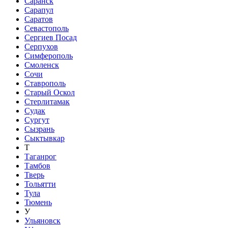
Саранск
Сарапул
Саратов
Севастополь
Сергиев Посад
Серпухов
Симферополь
Смоленск
Сочи
Ставрополь
Старый Оскол
Стерлитамак
Судак
Сургут
Сызрань
Сыктывкар
Т
Таганрог
Тамбов
Тверь
Тольятти
Тула
Тюмень
У
Ульяновск