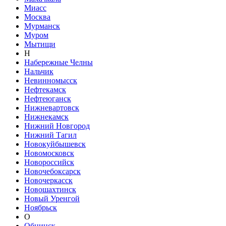
Миасс
Москва
Мурманск
Муром
Мытищи
Н
Набережные Челны
Нальчик
Невинномысск
Нефтекамск
Нефтеюганск
Нижневартовск
Нижнекамск
Нижний Новгород
Нижний Тагил
Новокуйбышевск
Новомосковск
Новороссийск
Новочебоксарск
Новочеркасск
Новошахтинск
Новый Уренгой
Ноябрьск
О
Обнинск