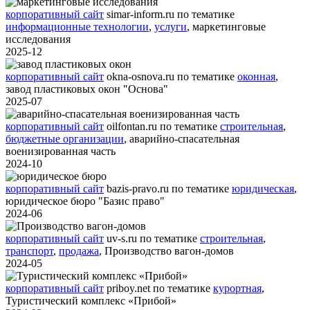
корпоративный сайт
simar-inform.ru
по тематике
информационные технологии
,
услуги
,
маркетинговые
исследования
2025-12
корпоративный сайт
okna-osnova.ru
по тематике
оконная
,
завод пластиковых окон "Основа"
2025-07
корпоративный сайт
oilfontan.ru
по тематике
строительная
,
бюджетные организации
,
аварийно-спасательная
военизированная часть
2024-10
корпоративный сайт
bazis-pravo.ru
по тематике
юридическая
,
юридическое бюро "Базис право"
2024-06
корпоративный сайт
uv-s.ru
по тематике
строительная
,
транспорт
,
продажа
,
Производство вагон-домов
2024-05
корпоративный сайт
priboy.net
по тематике
курортная
,
Туристический комплекс «Прибой»