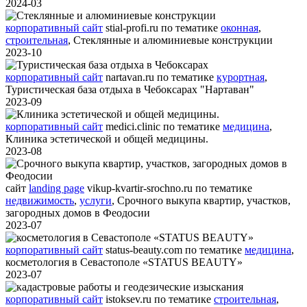
2024-03
корпоративный сайт
stial-profi.ru
по тематике
оконная
,
строительная
,
Стеклянные и алюминиевые конструкции
2023-10
корпоративный сайт
nartavan.ru
по тематике
курортная
,
Туристическая база отдыха в Чебоксарах "Нартаван"
2023-09
корпоративный сайт
medici.clinic
по тематике
медицина
,
Клиника эстетической и общей медицины.
2023-08
сайт
landing page
vikup-kvartir-srochno.ru
по тематике
недвижимость
,
услуги
,
Срочного выкупа квартир, участков,
загородных домов в Феодосии
2023-07
корпоративный сайт
status-beauty.com
по тематике
медицина
,
косметология в Севастополе «STATUS BEAUTY»
2023-07
корпоративный сайт
istoksev.ru
по тематике
строительная
,