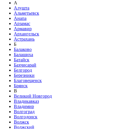
А
Алушта
Альметьевск
Анапа
Арзамас
Армавир
Архангельск
Астрахань
Б
Балаково
Балашиха
Батайск
Бахчисарай
Белгород
Березники
Благовещенск
Брянск
В
Великий Новгород
Владикавказ
Владимир
Волгоград
Волгодонск
Волжск
Волжский