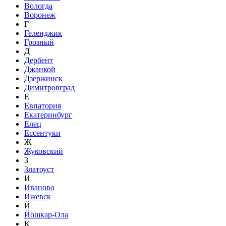
Вологда
Воронеж
Г
Геленджик
Грозный
Д
Дербент
Джанкой
Дзержинск
Димитровград
Е
Евпатория
Екатеринбург
Елец
Ессентуки
Ж
Жуковский
З
Златоуст
И
Иваново
Ижевск
Й
Йошкар-Ола
К