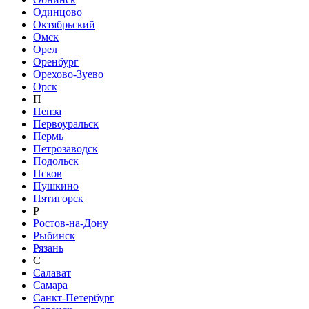
Одинцово
Октябрьский
Омск
Орел
Оренбург
Орехово-Зуево
Орск
П
Пенза
Первоуральск
Пермь
Петрозаводск
Подольск
Псков
Пушкино
Пятигорск
Р
Ростов-на-Дону
Рыбинск
Рязань
С
Салават
Самара
Санкт-Петербург