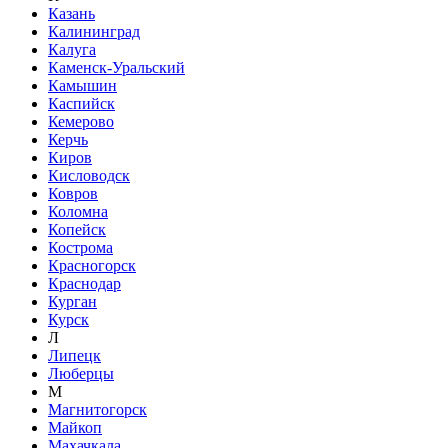
Казань
Калининград
Калуга
Каменск-Уральский
Камышин
Каспийск
Кемерово
Керчь
Киров
Кисловодск
Ковров
Коломна
Копейск
Кострома
Красногорск
Краснодар
Курган
Курск
Л
Липецк
Люберцы
М
Магнитогорск
Майкоп
Махачкала