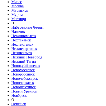
Миасс
Москва
Мурманск
Муром
Мытищи
Н
Набережные Челны
Нальчик
Невинномысск
Нефтекамск
Нефтеюганск
Нижневартовск
Нижнекамск
Нижний Новгород
Нижний Тагил
Новокуйбышевск
Новомосковск
Новороссийск
Новочебоксарск
Новочеркасск
Новошахтинск
Новый Уренгой
Ноябрьск
О
Обнинск