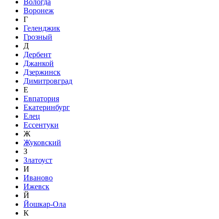
Вологда
Воронеж
Г
Геленджик
Грозный
Д
Дербент
Джанкой
Дзержинск
Димитровград
Е
Евпатория
Екатеринбург
Елец
Ессентуки
Ж
Жуковский
З
Златоуст
И
Иваново
Ижевск
Й
Йошкар-Ола
К