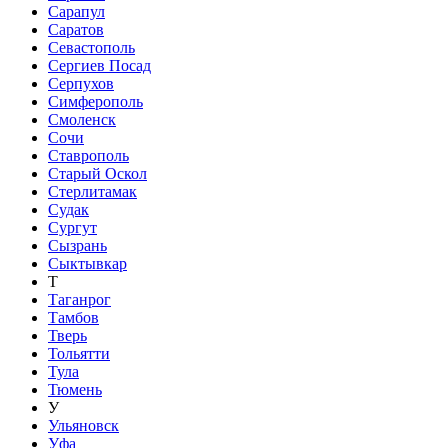
Сарапул
Саратов
Севастополь
Сергиев Посад
Серпухов
Симферополь
Смоленск
Сочи
Ставрополь
Старый Оскол
Стерлитамак
Судак
Сургут
Сызрань
Сыктывкар
Т
Таганрог
Тамбов
Тверь
Тольятти
Тула
Тюмень
У
Ульяновск
Уфа