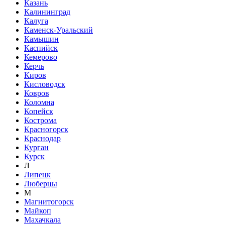
Казань
Калининград
Калуга
Каменск-Уральский
Камышин
Каспийск
Кемерово
Керчь
Киров
Кисловодск
Ковров
Коломна
Копейск
Кострома
Красногорск
Краснодар
Курган
Курск
Л
Липецк
Люберцы
М
Магнитогорск
Майкоп
Махачкала