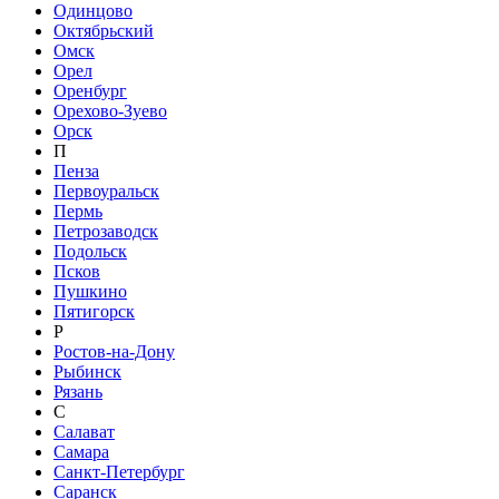
Одинцово
Октябрьский
Омск
Орел
Оренбург
Орехово-Зуево
Орск
П
Пенза
Первоуральск
Пермь
Петрозаводск
Подольск
Псков
Пушкино
Пятигорск
Р
Ростов-на-Дону
Рыбинск
Рязань
С
Салават
Самара
Санкт-Петербург
Саранск