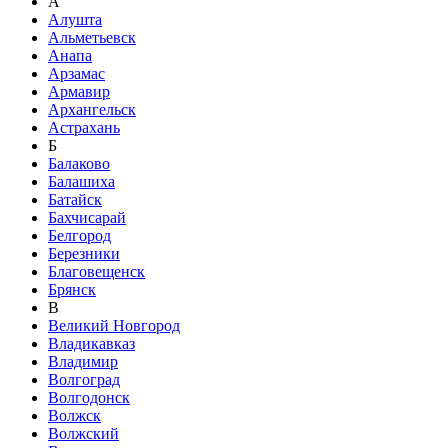
А
Алушта
Альметьевск
Анапа
Арзамас
Армавир
Архангельск
Астрахань
Б
Балаково
Балашиха
Батайск
Бахчисарай
Белгород
Березники
Благовещенск
Брянск
В
Великий Новгород
Владикавказ
Владимир
Волгоград
Волгодонск
Волжск
Волжский