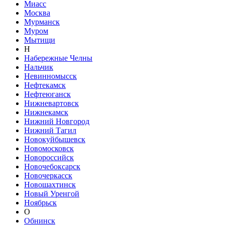
Миасс
Москва
Мурманск
Муром
Мытищи
Н
Набережные Челны
Нальчик
Невинномысск
Нефтекамск
Нефтеюганск
Нижневартовск
Нижнекамск
Нижний Новгород
Нижний Тагил
Новокуйбышевск
Новомосковск
Новороссийск
Новочебоксарск
Новочеркасск
Новошахтинск
Новый Уренгой
Ноябрьск
О
Обнинск