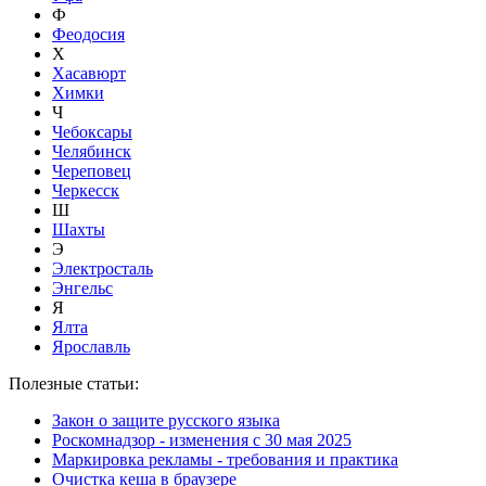
Ф
Феодосия
Х
Хасавюрт
Химки
Ч
Чебоксары
Челябинск
Череповец
Черкесск
Ш
Шахты
Э
Электросталь
Энгельс
Я
Ялта
Ярославль
Полезные статьи:
Закон о защите русского языка
Роскомнадзор - изменения с 30 мая 2025
Маркировка рекламы - требования и практика
Очистка кеша в браузере