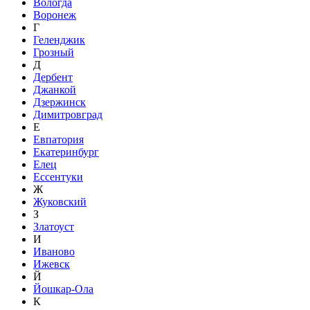
Вологда
Воронеж
Г
Геленджик
Грозный
Д
Дербент
Джанкой
Дзержинск
Димитровград
Е
Евпатория
Екатеринбург
Елец
Ессентуки
Ж
Жуковский
З
Златоуст
И
Иваново
Ижевск
Й
Йошкар-Ола
К