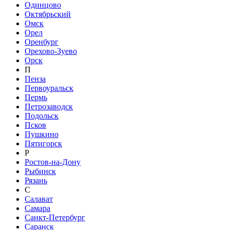
Одинцово
Октябрьский
Омск
Орел
Оренбург
Орехово-Зуево
Орск
П
Пенза
Первоуральск
Пермь
Петрозаводск
Подольск
Псков
Пушкино
Пятигорск
Р
Ростов-на-Дону
Рыбинск
Рязань
С
Салават
Самара
Санкт-Петербург
Саранск