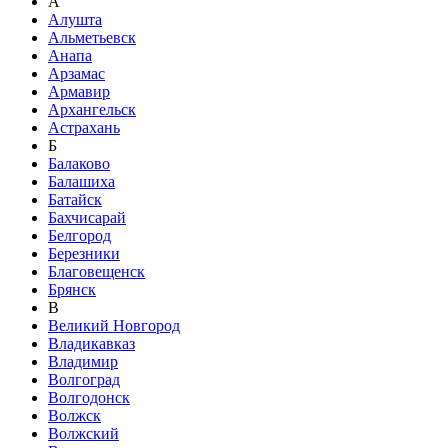
А
Алушта
Альметьевск
Анапа
Арзамас
Армавир
Архангельск
Астрахань
Б
Балаково
Балашиха
Батайск
Бахчисарай
Белгород
Березники
Благовещенск
Брянск
В
Великий Новгород
Владикавказ
Владимир
Волгоград
Волгодонск
Волжск
Волжский