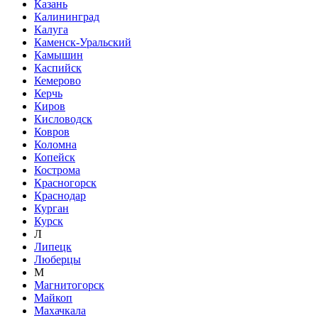
Казань
Калининград
Калуга
Каменск-Уральский
Камышин
Каспийск
Кемерово
Керчь
Киров
Кисловодск
Ковров
Коломна
Копейск
Кострома
Красногорск
Краснодар
Курган
Курск
Л
Липецк
Люберцы
М
Магнитогорск
Майкоп
Махачкала