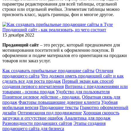
параметры редактирования для всей таблицы, отдельной
строки или отдельной ячейки. Элементам таблицы можно
присвоить класс, задать границы, фон и многое другое.
Продающий сайт - как реализовать, из чего состоит
15 декабря 2022
Продающий сайт
– это ресурс, который предназначен для
мотивирования посетителей к оформлению покупок. В
оформлении и подаче материалов его ориентация на продажи
товаров или заказ услуг.
Как создавать прибыльные продающие сайты
Отличия
продающего сайта
Что должен иметь продающий сайт и как
сделать все для роста продаж
Первый экран как способ
создания первого впечатления
Витрина с предложениями или
товарами - основа продаж
Удобство для пользователя
Понятное целевое действие - продажи.
Обратная связь для
продаж
Факторы повышающие доверие клиента
Удобная
мобильная версия
Продающие тексты
Грамотно оформленный
дизайн
Оптимизация под продвижение
Хорошая скорость
загрузки и отсутствие ошибок
Аналитика для продаж
Разновидности продающих сайтов
Этапы создания
продающего сайта для бизнеса