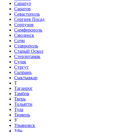
Сарапул
Саратов
Севастополь
Сергиев Посад
Серпухов
Симферополь
Смоленск
Сочи
Ставрополь
Старый Оскол
Стерлитамак
Судак
Сургут
Сызрань
Сыктывкар
Т
Таганрог
Тамбов
Тверь
Тольятти
Тула
Тюмень
У
Ульяновск
Уфа