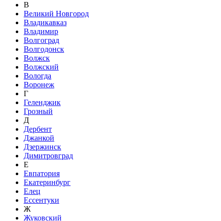
В
Великий Новгород
Владикавказ
Владимир
Волгоград
Волгодонск
Волжск
Волжский
Вологда
Воронеж
Г
Геленджик
Грозный
Д
Дербент
Джанкой
Дзержинск
Димитровград
Е
Евпатория
Екатеринбург
Елец
Ессентуки
Ж
Жуковский