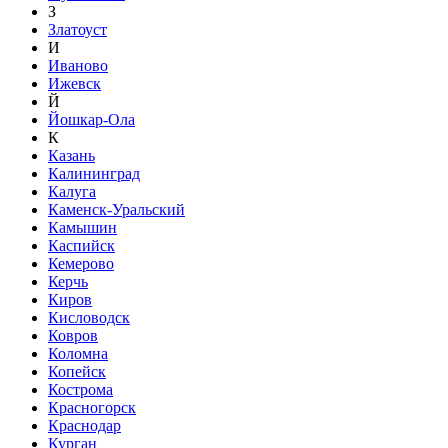
З
Златоуст
И
Иваново
Ижевск
Й
Йошкар-Ола
К
Казань
Калининград
Калуга
Каменск-Уральский
Камышин
Каспийск
Кемерово
Керчь
Киров
Кисловодск
Ковров
Коломна
Копейск
Кострома
Красногорск
Краснодар
Курган