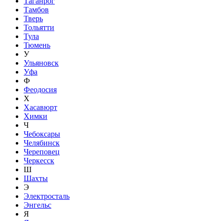
Таганрог
Тамбов
Тверь
Тольятти
Тула
Тюмень
У
Ульяновск
Уфа
Ф
Феодосия
Х
Хасавюрт
Химки
Ч
Чебоксары
Челябинск
Череповец
Черкесск
Ш
Шахты
Э
Электросталь
Энгельс
Я