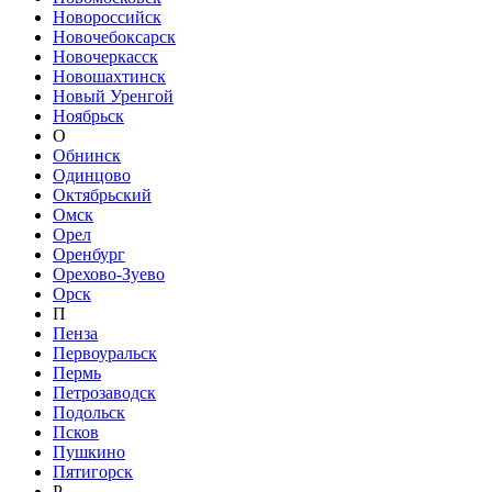
Новороссийск
Новочебоксарск
Новочеркасск
Новошахтинск
Новый Уренгой
Ноябрьск
О
Обнинск
Одинцово
Октябрьский
Омск
Орел
Оренбург
Орехово-Зуево
Орск
П
Пенза
Первоуральск
Пермь
Петрозаводск
Подольск
Псков
Пушкино
Пятигорск
Р