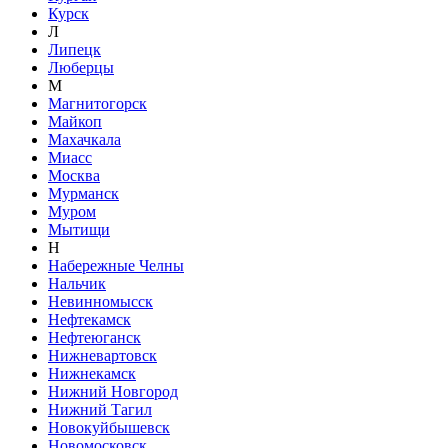
Курск
Л
Липецк
Люберцы
М
Магнитогорск
Майкоп
Махачкала
Миасс
Москва
Мурманск
Муром
Мытищи
Н
Набережные Челны
Нальчик
Невинномысск
Нефтекамск
Нефтеюганск
Нижневартовск
Нижнекамск
Нижний Новгород
Нижний Тагил
Новокуйбышевск
Новомосковск