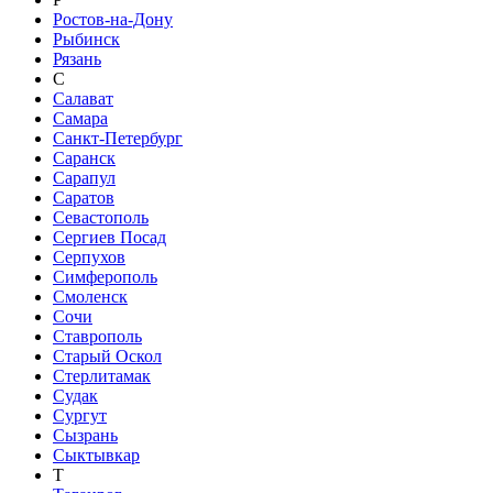
Ростов-на-Дону
Рыбинск
Рязань
С
Салават
Самара
Санкт-Петербург
Саранск
Сарапул
Саратов
Севастополь
Сергиев Посад
Серпухов
Симферополь
Смоленск
Сочи
Ставрополь
Старый Оскол
Стерлитамак
Судак
Сургут
Сызрань
Сыктывкар
Т