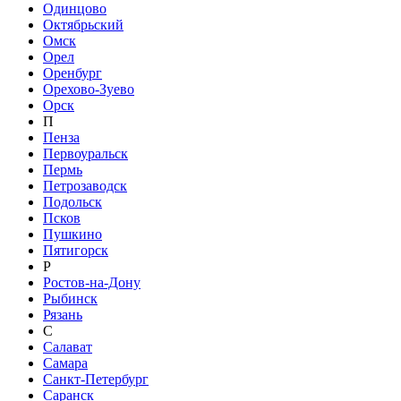
Одинцово
Октябрьский
Омск
Орел
Оренбург
Орехово-Зуево
Орск
П
Пенза
Первоуральск
Пермь
Петрозаводск
Подольск
Псков
Пушкино
Пятигорск
Р
Ростов-на-Дону
Рыбинск
Рязань
С
Салават
Самара
Санкт-Петербург
Саранск