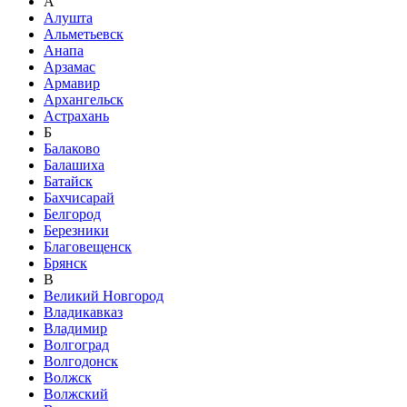
А
Алушта
Альметьевск
Анапа
Арзамас
Армавир
Архангельск
Астрахань
Б
Балаково
Балашиха
Батайск
Бахчисарай
Белгород
Березники
Благовещенск
Брянск
В
Великий Новгород
Владикавказ
Владимир
Волгоград
Волгодонск
Волжск
Волжский