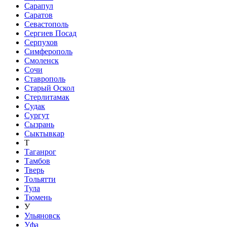
Сарапул
Саратов
Севастополь
Сергиев Посад
Серпухов
Симферополь
Смоленск
Сочи
Ставрополь
Старый Оскол
Стерлитамак
Судак
Сургут
Сызрань
Сыктывкар
Т
Таганрог
Тамбов
Тверь
Тольятти
Тула
Тюмень
У
Ульяновск
Уфа