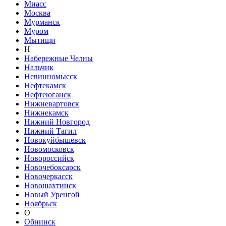
Миасс
Москва
Мурманск
Муром
Мытищи
Н
Набережные Челны
Нальчик
Невинномысск
Нефтекамск
Нефтеюганск
Нижневартовск
Нижнекамск
Нижний Новгород
Нижний Тагил
Новокуйбышевск
Новомосковск
Новороссийск
Новочебоксарск
Новочеркасск
Новошахтинск
Новый Уренгой
Ноябрьск
О
Обнинск