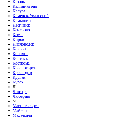
Казань
Калининград
Калуга
Каменск-Уральский
Камышин
Каспийск
Кемерово
Керчь
Киров
Кисловодск
Ковров
Коломна
Копейск
Кострома
Красногорск
Краснодар
Курган
Курск
Л
Липецк
Люберцы
М
Магнитогорск
Майкоп
Махачкала