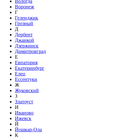
Вологда
Воронеж
Г
Геленджик
Грозный
Д
Дербент
Джанкой
Дзержинск
Димитровград
Е
Евпатория
Екатеринбург
Елец
Ессентуки
Ж
Жуковский
З
Златоуст
И
Иваново
Ижевск
Й
Йошкар-Ола
К