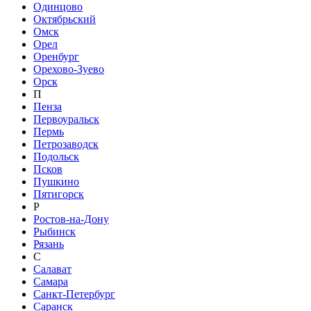
Одинцово
Октябрьский
Омск
Орел
Оренбург
Орехово-Зуево
Орск
П
Пенза
Первоуральск
Пермь
Петрозаводск
Подольск
Псков
Пушкино
Пятигорск
Р
Ростов-на-Дону
Рыбинск
Рязань
С
Салават
Самара
Санкт-Петербург
Саранск