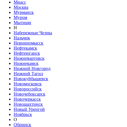
Миасс
Москва
Мурманск
Муром
Мытищи
Н
Набережные Челны
Нальчик
Невинномысск
Нефтекамск
Нефтеюганск
Нижневартовск
Нижнекамск
Нижний Новгород
Нижний Тагил
Новокуйбышевск
Новомосковск
Новороссийск
Новочебоксарск
Новочеркасск
Новошахтинск
Новый Уренгой
Ноябрьск
О
Обнинск