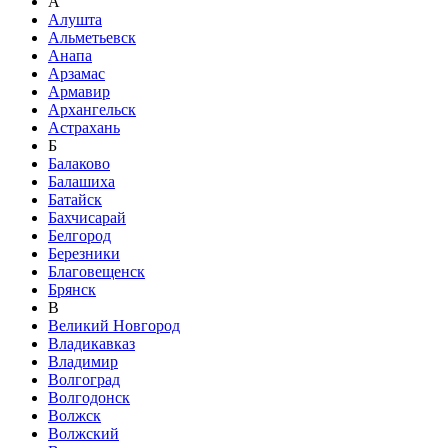
А
Алушта
Альметьевск
Анапа
Арзамас
Армавир
Архангельск
Астрахань
Б
Балаково
Балашиха
Батайск
Бахчисарай
Белгород
Березники
Благовещенск
Брянск
В
Великий Новгород
Владикавказ
Владимир
Волгоград
Волгодонск
Волжск
Волжский