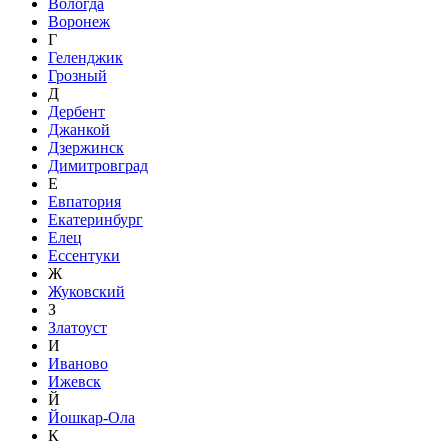
Вологда
Воронеж
Г
Геленджик
Грозный
Д
Дербент
Джанкой
Дзержинск
Димитровград
Е
Евпатория
Екатеринбург
Елец
Ессентуки
Ж
Жуковский
З
Златоуст
И
Иваново
Ижевск
Й
Йошкар-Ола
К