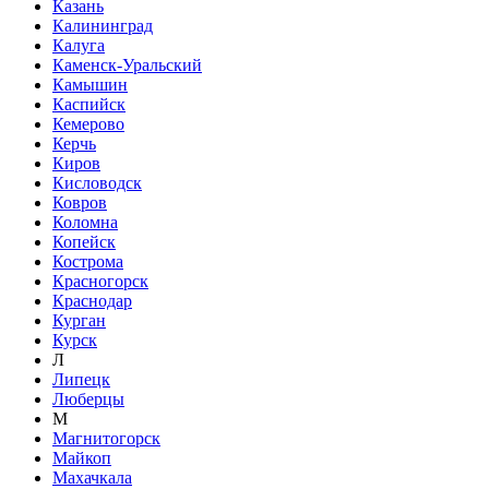
Казань
Калининград
Калуга
Каменск-Уральский
Камышин
Каспийск
Кемерово
Керчь
Киров
Кисловодск
Ковров
Коломна
Копейск
Кострома
Красногорск
Краснодар
Курган
Курск
Л
Липецк
Люберцы
М
Магнитогорск
Майкоп
Махачкала