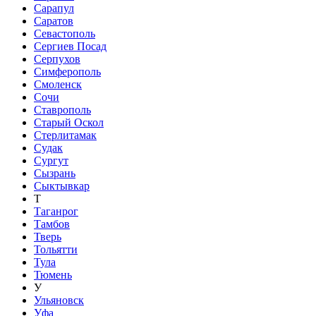
Сарапул
Саратов
Севастополь
Сергиев Посад
Серпухов
Симферополь
Смоленск
Сочи
Ставрополь
Старый Оскол
Стерлитамак
Судак
Сургут
Сызрань
Сыктывкар
Т
Таганрог
Тамбов
Тверь
Тольятти
Тула
Тюмень
У
Ульяновск
Уфа