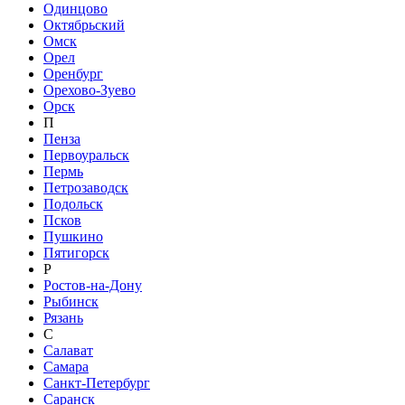
Одинцово
Октябрьский
Омск
Орел
Оренбург
Орехово-Зуево
Орск
П
Пенза
Первоуральск
Пермь
Петрозаводск
Подольск
Псков
Пушкино
Пятигорск
Р
Ростов-на-Дону
Рыбинск
Рязань
С
Салават
Самара
Санкт-Петербург
Саранск