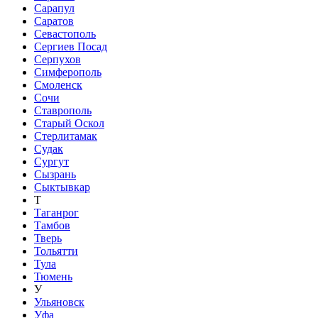
Сарапул
Саратов
Севастополь
Сергиев Посад
Серпухов
Симферополь
Смоленск
Сочи
Ставрополь
Старый Оскол
Стерлитамак
Судак
Сургут
Сызрань
Сыктывкар
Т
Таганрог
Тамбов
Тверь
Тольятти
Тула
Тюмень
У
Ульяновск
Уфа