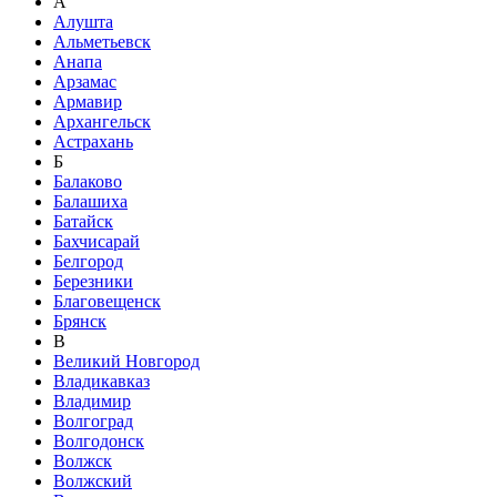
А
Алушта
Альметьевск
Анапа
Арзамас
Армавир
Архангельск
Астрахань
Б
Балаково
Балашиха
Батайск
Бахчисарай
Белгород
Березники
Благовещенск
Брянск
В
Великий Новгород
Владикавказ
Владимир
Волгоград
Волгодонск
Волжск
Волжский