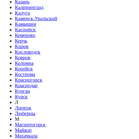
Казань
Калининград
Калуга
Каменск-Уральский
Камышин
Каспийск
Кемерово
Керчь
Киров
Кисловодск
Ковров
Коломна
Копейск
Кострома
Красногорск
Краснодар
Курган
Курск
Л
Липецк
Люберцы
М
Магнитогорск
Майкоп
Махачкала