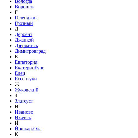
Вологда
Воронеж
Г
Геленджик
Грозный
Д
Дербент
Джанкой
Дзержинск
Димитровград
Е
Евпатория
Екатеринбург
Елец
Ессентуки
Ж
Жуковский
З
Златоуст
И
Иваново
Ижевск
Й
Йошкар-Ола
К