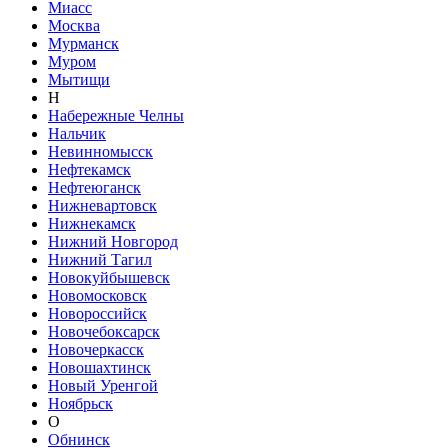
Миасс
Москва
Мурманск
Муром
Мытищи
Н
Набережные Челны
Нальчик
Невинномысск
Нефтекамск
Нефтеюганск
Нижневартовск
Нижнекамск
Нижний Новгород
Нижний Тагил
Новокуйбышевск
Новомосковск
Новороссийск
Новочебоксарск
Новочеркасск
Новошахтинск
Новый Уренгой
Ноябрьск
О
Обнинск