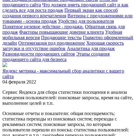
продающего сайта
Что должен иметь продающий сайт и как
сделать все для роста продаж
Первый экран как способ
создания первого впечатления
Витрина с предложениями или
товарами - основа продаж
Удобство для пользователя
Понятное целевое действие - продажи.
Обратная связь для
продаж
Факторы повышающие доверие клиента
Удобная
мобильная версия
Продающие тексты
Грамотно оформленный
дизайн
Оптимизация под продвижение
Хорошая скорость
загрузки и отсутствие ошибок
Аналитика для продаж
Разновидности продающих сайтов
Этапы создания
продающего сайта для бизнеса
Яндекс метрика - максимальный сбор аналитики с вашего
сайта
04 февраля 2022
Сервис Яндекса для сбора статистики посещения и анализа
поведения пользователей: поисковые запросы, время на сайте,
выполнение целей и т.п.
Основные отчеты и показатели: общая посещаемость;
статистика переходы из поисковых систем; переходы с
рекламных систем; поисковые запросы, по которым
пользователи перешли из поиска; статистика пользователей:
пол. возраст и т.п.; география перехода пользователей;