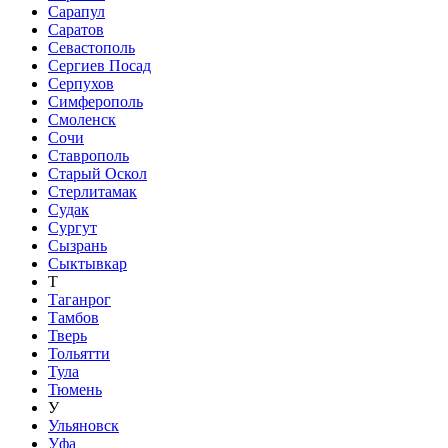
Сарапул
Саратов
Севастополь
Сергиев Посад
Серпухов
Симферополь
Смоленск
Сочи
Ставрополь
Старый Оскол
Стерлитамак
Судак
Сургут
Сызрань
Сыктывкар
Т
Таганрог
Тамбов
Тверь
Тольятти
Тула
Тюмень
У
Ульяновск
Уфа