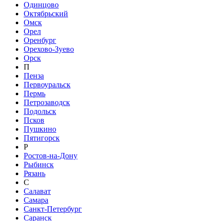
Одинцово
Октябрьский
Омск
Орел
Оренбург
Орехово-Зуево
Орск
П
Пенза
Первоуральск
Пермь
Петрозаводск
Подольск
Псков
Пушкино
Пятигорск
Р
Ростов-на-Дону
Рыбинск
Рязань
С
Салават
Самара
Санкт-Петербург
Саранск