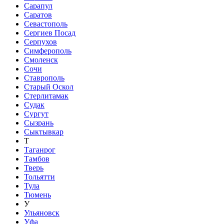
Сарапул
Саратов
Севастополь
Сергиев Посад
Серпухов
Симферополь
Смоленск
Сочи
Ставрополь
Старый Оскол
Стерлитамак
Судак
Сургут
Сызрань
Сыктывкар
Т
Таганрог
Тамбов
Тверь
Тольятти
Тула
Тюмень
У
Ульяновск
Уфа