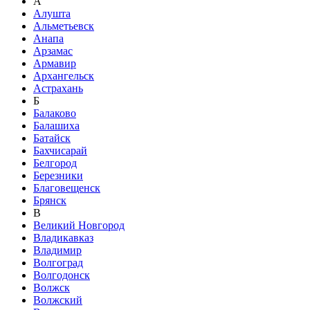
А
Алушта
Альметьевск
Анапа
Арзамас
Армавир
Архангельск
Астрахань
Б
Балаково
Балашиха
Батайск
Бахчисарай
Белгород
Березники
Благовещенск
Брянск
В
Великий Новгород
Владикавказ
Владимир
Волгоград
Волгодонск
Волжск
Волжский