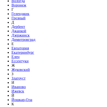
Вологда
Воронеж
Г
Геленджик
Грозный
Д
Дербент
Джанкой
Дзержинск
Димитровград
Е
Евпатория
Екатеринбург
Елец
Ессентуки
Ж
Жуковский
З
Златоуст
И
Иваново
Ижевск
Й
Йошкар-Ола
К