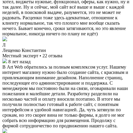
хотел, виджеты нужные, функционал, оферы, как нужно, ну и
так далее. Ну и сейчас, мой сайт всё выше и выше с каждой
неделей, в поисковой выдаче, разумеется, это не может не
радовать. Расценки тоже здесь адекватные, отношение к
клиенту нормальное, так что плохого мне вообще сказать
нечего. Бывает конечно, сроки затягиваются, но это явление
нормальное, никогда ничего по плану не идёт)
Л
Лещенко Константин
Местный эксперт • 22 отзыва
8 лет назад
В Art Web обратились за полным комплексом услуг. Нашему
интернет магазину нужно было создание сайта, с красивым и
привлекающим внимание дизайном. Наполнение страниц,
последующее его администрирование и поддержка. С
менеджером мы постоянно были на связи, оговаривали наши
пожелания и малейшие детали. Разработку разделили на
несколько частей и оплату вносили поэтапно. В итоге мы
получили полностью готовый к работе сайт, с понятным
интерфейсом и удобной навигацией. Да, чуть затянули по
срокам, но это скорее вина не только фирмы, я долго не мог
собрать всю информацию для размещения. Продолжу с
фирмой сотрудничество по продвижению нашего сайта.