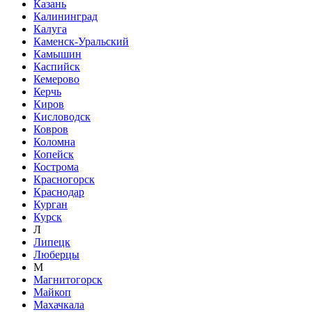
Казань
Калининград
Калуга
Каменск-Уральский
Камышин
Каспийск
Кемерово
Керчь
Киров
Кисловодск
Ковров
Коломна
Копейск
Кострома
Красногорск
Краснодар
Курган
Курск
Л
Липецк
Люберцы
М
Магнитогорск
Майкоп
Махачкала