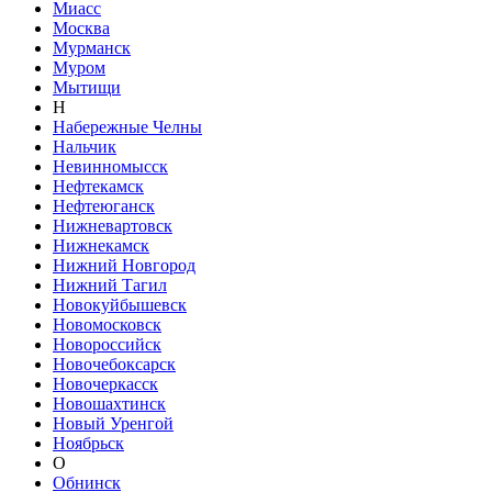
Миасс
Москва
Мурманск
Муром
Мытищи
Н
Набережные Челны
Нальчик
Невинномысск
Нефтекамск
Нефтеюганск
Нижневартовск
Нижнекамск
Нижний Новгород
Нижний Тагил
Новокуйбышевск
Новомосковск
Новороссийск
Новочебоксарск
Новочеркасск
Новошахтинск
Новый Уренгой
Ноябрьск
О
Обнинск