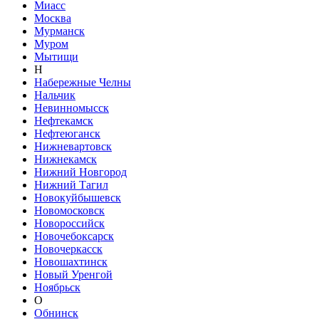
Миасс
Москва
Мурманск
Муром
Мытищи
Н
Набережные Челны
Нальчик
Невинномысск
Нефтекамск
Нефтеюганск
Нижневартовск
Нижнекамск
Нижний Новгород
Нижний Тагил
Новокуйбышевск
Новомосковск
Новороссийск
Новочебоксарск
Новочеркасск
Новошахтинск
Новый Уренгой
Ноябрьск
О
Обнинск