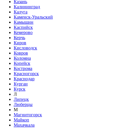
Казань
Калининград
Калуга
Каменск-Уральский
Камышин
Каспийск
Кемерово
Керчь
Киров
Кисловодск
Ковров
Коломна
Копейск
Кострома
Красногорск
Краснодар
Курган
Курск
Л
Липецк
Люберцы
М
Магнитогорск
Майкоп
Махачкала