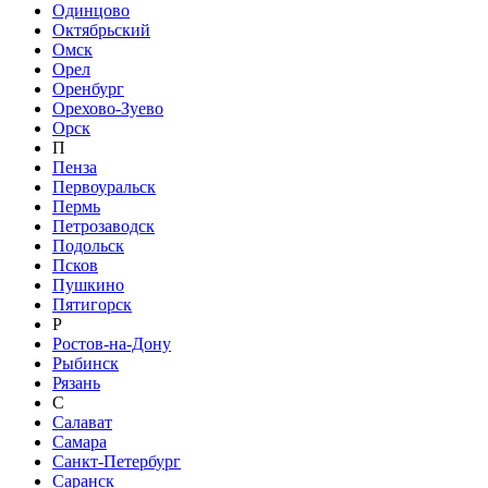
Одинцово
Октябрьский
Омск
Орел
Оренбург
Орехово-Зуево
Орск
П
Пенза
Первоуральск
Пермь
Петрозаводск
Подольск
Псков
Пушкино
Пятигорск
Р
Ростов-на-Дону
Рыбинск
Рязань
С
Салават
Самара
Санкт-Петербург
Саранск