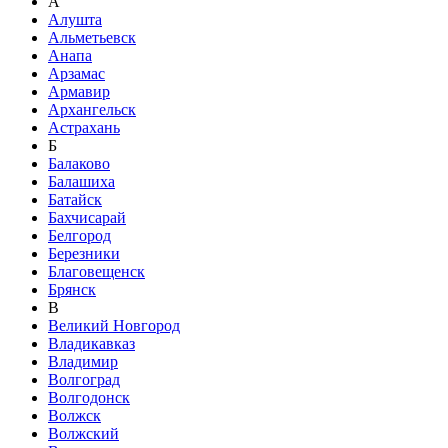
А
Алушта
Альметьевск
Анапа
Арзамас
Армавир
Архангельск
Астрахань
Б
Балаково
Балашиха
Батайск
Бахчисарай
Белгород
Березники
Благовещенск
Брянск
В
Великий Новгород
Владикавказ
Владимир
Волгоград
Волгодонск
Волжск
Волжский