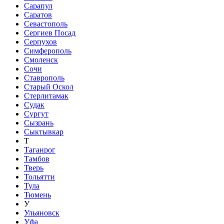
Сарапул
Саратов
Севастополь
Сергиев Посад
Серпухов
Симферополь
Смоленск
Сочи
Ставрополь
Старый Оскол
Стерлитамак
Судак
Сургут
Сызрань
Сыктывкар
Т
Таганрог
Тамбов
Тверь
Тольятти
Тула
Тюмень
У
Ульяновск
Уфа