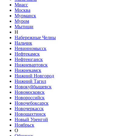
Миасс
Москва
Мурманск
Муром
Мытищи
Н
Набережные Челны
Нальчик
Невинномысск
Нефтекамск
Нефтеюганск
Нижневартовск
Нижнекамск
Нижний Новгород
Нижний Тагил
Новокуйбышевск
Новомосковск
Новороссийск
Новочебоксарск
Новочеркасск
Новошахтинск
Новый Уренгой
Ноябрьск
О
Обнинск