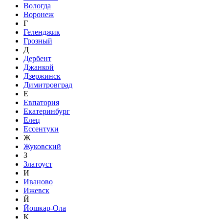
Вологда
Воронеж
Г
Геленджик
Грозный
Д
Дербент
Джанкой
Дзержинск
Димитровград
Е
Евпатория
Екатеринбург
Елец
Ессентуки
Ж
Жуковский
З
Златоуст
И
Иваново
Ижевск
Й
Йошкар-Ола
К