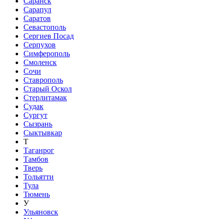
Саранск
Сарапул
Саратов
Севастополь
Сергиев Посад
Серпухов
Симферополь
Смоленск
Сочи
Ставрополь
Старый Оскол
Стерлитамак
Судак
Сургут
Сызрань
Сыктывкар
Т
Таганрог
Тамбов
Тверь
Тольятти
Тула
Тюмень
У
Ульяновск