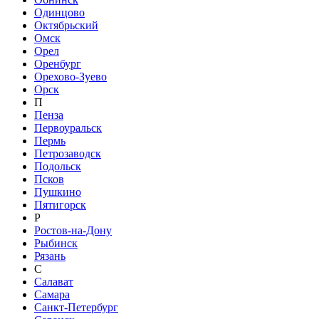
Одинцово
Октябрьский
Омск
Орел
Оренбург
Орехово-Зуево
Орск
П
Пенза
Первоуральск
Пермь
Петрозаводск
Подольск
Псков
Пушкино
Пятигорск
Р
Ростов-на-Дону
Рыбинск
Рязань
С
Салават
Самара
Санкт-Петербург