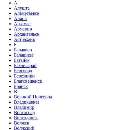
А
Алушта
Альметьевск
Анапа
Арзамас
Армавир
Архангельск
Астрахань
Б
Балаково
Балашиха
Батайск
Бахчисарай
Белгород
Березники
Благовещенск
Брянск
В
Великий Новгород
Владикавказ
Владимир
Волгоград
Волгодонск
Волжск
Волжский