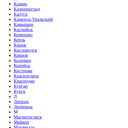
Казань
Калининград
Калуга
Каменск-Уральский
Камышин
Каспийск
Кемерово
Керчь
Киров
Кисловодск
Ковров
Коломна
Копейск
Кострома
Красногорск
Краснодар
Курган
Курск
Л
Липецк
Люберцы
М
Магнитогорск
Майкоп
Махачкала