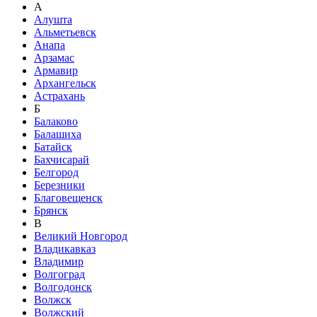
А
Алушта
Альметьевск
Анапа
Арзамас
Армавир
Архангельск
Астрахань
Б
Балаково
Балашиха
Батайск
Бахчисарай
Белгород
Березники
Благовещенск
Брянск
В
Великий Новгород
Владикавказ
Владимир
Волгоград
Волгодонск
Волжск
Волжский