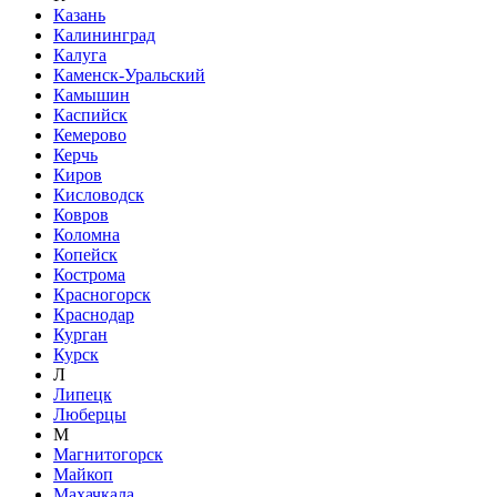
Казань
Калининград
Калуга
Каменск-Уральский
Камышин
Каспийск
Кемерово
Керчь
Киров
Кисловодск
Ковров
Коломна
Копейск
Кострома
Красногорск
Краснодар
Курган
Курск
Л
Липецк
Люберцы
М
Магнитогорск
Майкоп
Махачкала