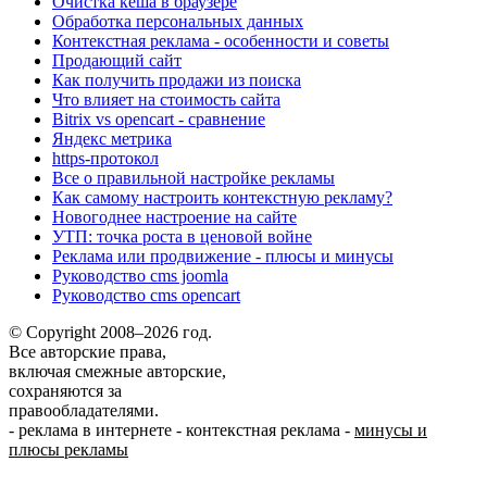
Очистка кеша в браузере
Обработка персональных данных
Контекстная реклама - особенности и советы
Продающий сайт
Как получить продажи из поиска
Что влияет на стоимость сайта
Bitrix vs opencart - сравнение
Яндекс метрика
https-протокол
Все о правильной настройке рекламы
Как самому настроить контекстную рекламу?
Новогоднее настроение на сайте
УТП: точка роста в ценовой войне
Реклама или продвижение - плюсы и минусы
Руководство cms joomla
Руководство cms opencart
© Copyright 2008–2026 год.
Все авторские права,
включая смежные авторские,
сохраняются за
правообладателями.
-
реклама в интернете
-
контекстная реклама
-
минусы и
плюсы рекламы