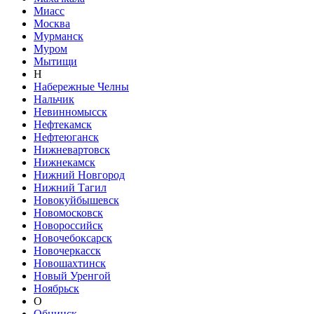
Миасс
Москва
Мурманск
Муром
Мытищи
Н
Набережные Челны
Нальчик
Невинномысск
Нефтекамск
Нефтеюганск
Нижневартовск
Нижнекамск
Нижний Новгород
Нижний Тагил
Новокуйбышевск
Новомосковск
Новороссийск
Новочебоксарск
Новочеркасск
Новошахтинск
Новый Уренгой
Ноябрьск
О
Обнинск