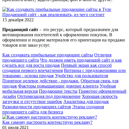
Продающий сайт - как реализовать, из чего состоит
15 декабря 2022
Продающий сайт
– это ресурс, который предназначен для
мотивирования посетителей к оформлению покупок. В
оформлении и подаче материалов его ориентация на продажи
товаров или заказ услуг.
Как создавать прибыльные продающие сайты
Отличия
продающего сайта
Что должен иметь продающий сайт и как
сделать все для роста продаж
Первый экран как способ
создания первого впечатления
Витрина с предложениями или
товарами - основа продаж
Удобство для пользователя
Понятное целевое действие - продажи.
Обратная связь для
продаж
Факторы повышающие доверие клиента
Удобная
мобильная версия
Продающие тексты
Грамотно оформленный
дизайн
Оптимизация под продвижение
Хорошая скорость
загрузки и отсутствие ошибок
Аналитика для продаж
Разновидности продающих сайтов
Этапы создания
продающего сайта для бизнеса
Как самому настроить контекстную рекламу?
01 июля 2021