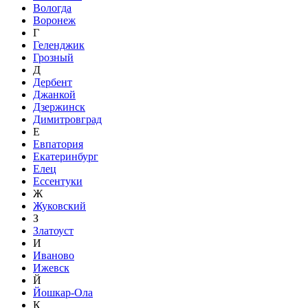
Вологда
Воронеж
Г
Геленджик
Грозный
Д
Дербент
Джанкой
Дзержинск
Димитровград
Е
Евпатория
Екатеринбург
Елец
Ессентуки
Ж
Жуковский
З
Златоуст
И
Иваново
Ижевск
Й
Йошкар-Ола
К