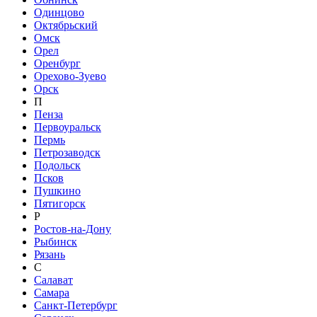
Одинцово
Октябрьский
Омск
Орел
Оренбург
Орехово-Зуево
Орск
П
Пенза
Первоуральск
Пермь
Петрозаводск
Подольск
Псков
Пушкино
Пятигорск
Р
Ростов-на-Дону
Рыбинск
Рязань
С
Салават
Самара
Санкт-Петербург