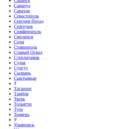
Саранск
Сарапул
Саратов
Севастополь
Сергиев Посад
Серпухов
Симферополь
Смоленск
Сочи
Ставрополь
Старый Оскол
Стерлитамак
Судак
Сургут
Сызрань
Сыктывкар
Т
Таганрог
Тамбов
Тверь
Тольятти
Тула
Тюмень
У
Ульяновск