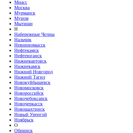
Миасс
Москва
Мурманск
Муром
Мытищи
Н
Набережные Челны
Нальчик
Невинномысск
Нефтекамск
Нефтеюганск
Нижневартовск
Нижнекамск
Нижний Новгород
Нижний Тагил
Новокуйбышевск
Новомосковск
Новороссийск
Новочебоксарск
Новочеркасск
Новошахтинск
Новый Уренгой
Ноябрьск
О
Обнинск