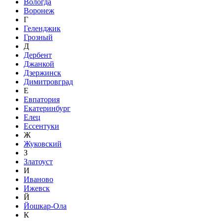
Вологда
Воронеж
Г
Геленджик
Грозный
Д
Дербент
Джанкой
Дзержинск
Димитровград
Е
Евпатория
Екатеринбург
Елец
Ессентуки
Ж
Жуковский
З
Златоуст
И
Иваново
Ижевск
Й
Йошкар-Ола
К