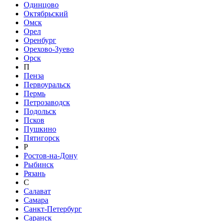
Одинцово
Октябрьский
Омск
Орел
Оренбург
Орехово-Зуево
Орск
П
Пенза
Первоуральск
Пермь
Петрозаводск
Подольск
Псков
Пушкино
Пятигорск
Р
Ростов-на-Дону
Рыбинск
Рязань
С
Салават
Самара
Санкт-Петербург
Саранск