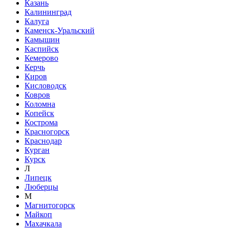
Казань
Калининград
Калуга
Каменск-Уральский
Камышин
Каспийск
Кемерово
Керчь
Киров
Кисловодск
Ковров
Коломна
Копейск
Кострома
Красногорск
Краснодар
Курган
Курск
Л
Липецк
Люберцы
М
Магнитогорск
Майкоп
Махачкала