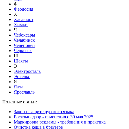
Ф
Феодосия
Х
Хасавюрт
Химки
Ч
Чебоксары
Челябинск
Череповец
Черкесск
Ш
Шахты
Э
Электросталь
Энгельс
Я
Ялта
Ярославль
Полезные статьи:
Закон о защите русского языка
Роскомнадзор - изменения с 30 мая 2025
Маркировка рекламы - требования и практика
Очистка кеша в браузере