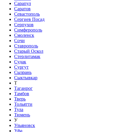
Сарапул
Саратов
Севастополь
Сергиев Посад
Серпухов
Симферополь
Смоленск
Сочи
Ставрополь
Старый Оскол
Стерлитамак
Судак
Сургут
Сызрань
Сыктывкар
Т
Таганрог
Тамбов
Тверь
Тольятти
Тула
Тюмень
У
Ульяновск
Уфа