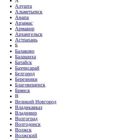
А
Алушта
Альметьевск
Анапа
Арзамас
Армавир
Архангельск
Астрахань
Б
Балаково
Балашиха
Батайск
Бахчисарай
Белгород
Березники
Благовещенск
Брянск
В
Великий Новгород
Владикавказ
Владимир
Волгоград
Волгодонск
Волжск
Волжский