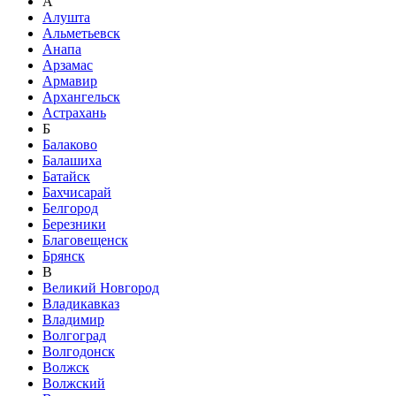
А
Алушта
Альметьевск
Анапа
Арзамас
Армавир
Архангельск
Астрахань
Б
Балаково
Балашиха
Батайск
Бахчисарай
Белгород
Березники
Благовещенск
Брянск
В
Великий Новгород
Владикавказ
Владимир
Волгоград
Волгодонск
Волжск
Волжский