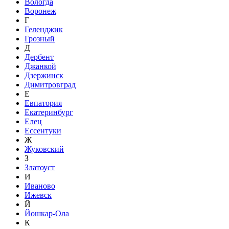
Вологда
Воронеж
Г
Геленджик
Грозный
Д
Дербент
Джанкой
Дзержинск
Димитровград
Е
Евпатория
Екатеринбург
Елец
Ессентуки
Ж
Жуковский
З
Златоуст
И
Иваново
Ижевск
Й
Йошкар-Ола
К