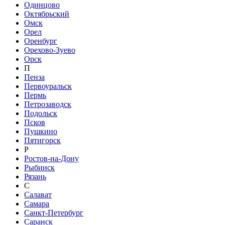
Одинцово
Октябрьский
Омск
Орел
Оренбург
Орехово-Зуево
Орск
П
Пенза
Первоуральск
Пермь
Петрозаводск
Подольск
Псков
Пушкино
Пятигорск
Р
Ростов-на-Дону
Рыбинск
Рязань
С
Салават
Самара
Санкт-Петербург
Саранск