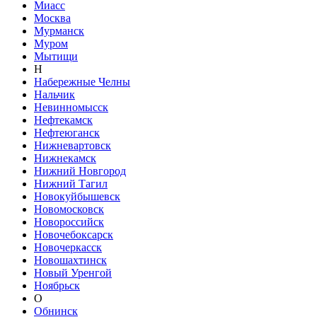
Миасс
Москва
Мурманск
Муром
Мытищи
Н
Набережные Челны
Нальчик
Невинномысск
Нефтекамск
Нефтеюганск
Нижневартовск
Нижнекамск
Нижний Новгород
Нижний Тагил
Новокуйбышевск
Новомосковск
Новороссийск
Новочебоксарск
Новочеркасск
Новошахтинск
Новый Уренгой
Ноябрьск
О
Обнинск