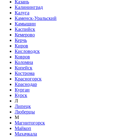
Казань
Калининград
Калуга
Каменск-Уральский
Камышин
Каспийск
Кемерово
Керчь
Киров
Кисловодск
Ковров
Коломна
Копейск
Кострома
Красногорск
Краснодар
Курган
Курск
Л
Липецк
Люберцы
М
Магнитогорск
Майкоп
Махачкала