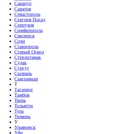
Сарапул
Саратов
Севастополь
Сергиев Посад
Серпухов
Симферополь
Смоленск
Сочи
Ставрополь
Старый Оскол
Стерлитамак
Судак
Сургут
Сызрань
Сыктывкар
Т
Таганрог
Тамбов
Тверь
Тольятти
Тула
Тюмень
У
Ульяновск
Уфа