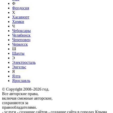
Ф
Феодосия
Х
Хасавюрт
Химки
Ч
Чебоксары
Челябинск
Череповец
Черкесск
Ш
Шахты
Э
Электросталь
Энгельс
Я
Ялта
Ярославль
© Copyright 2008–2026 год.
Все авторские права,
включая смежные авторские,
сохраняются за
правообладателями.
-
услуги
-
создание сайтов
-
создание сайта в городах Крыма